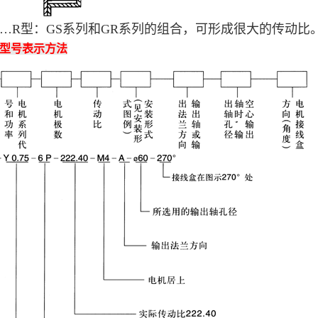
S…R型：GS系列和GR系列的组合，可形成很大的传动比
机型号表示方法