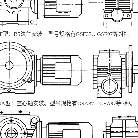
F型：B5法兰安装。型号规格有GSF37…GSF97等7种。
GSA型：空心轴安装。型号规格有GSA37…GSA97等7种。