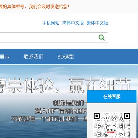
需要的具体型号，我们会及时发送给您！
手机网站
简体中文版
繁体中文版
展示
联系我们
3D选型
在线客服