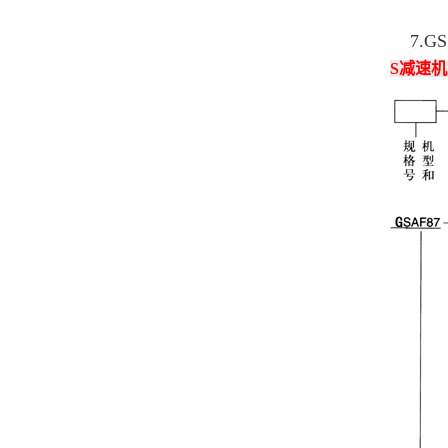
7.G
S减速