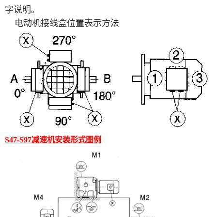
字说明。
电动机接线盒位置表示方法
S47-S97减速机安装形式图例