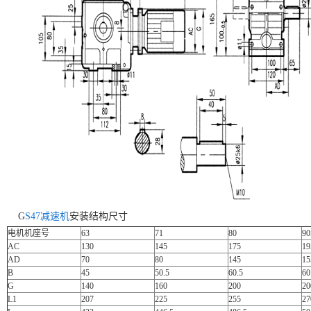
G
S47减速机
安装结构尺寸
电机机座号
63
71
80
90
AC
130
145
175
19
AD
70
80
145
15
B
45
50.5
60.5
60
G
140
160
200
20
L1
207
225
255
27