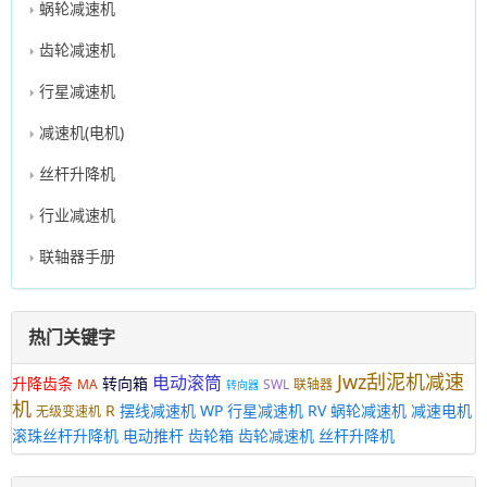
蜗轮减速机
齿轮减速机
行星减速机
减速机(电机)
丝杆升降机
行业减速机
联轴器手册
热门关键字
Jwz刮泥机减速
电动滚筒
升降齿条
转向箱
MA
SWL
联轴器
转向器
机
R
摆线减速机
WP
行星减速机
RV
蜗轮减速机
减速电机
无级变速机
滚珠丝杆升降机
电动推杆
齿轮箱
齿轮减速机
丝杆升降机