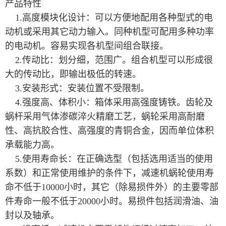
产品特性
1.高度模块化设计：可以方便地配用各种型式的电
动机或采用其它动力输入。同种机型可配用多种功率
的电动机。容易实现各机型间组合联接。
2.传动比：划分细，范围广。组合机型可以形成很
大的传动比，即输出极低的转速。
3.安装形式：安装位置不受限制。
4.强度高、体积小：箱体采用高强度铸铁。齿轮及
蜗杆采用气体渗碳淬火精磨工艺，蜗轮采用高耐磨
性、高抗胶合性、高强度的青铜合金，因而单位体积
承载能力高。
5.使用寿命长：在正确选型（包括选用适当的使用
系数）和正常使用维护的条件下，减速机蜗轮使用寿
命不低于10000小时，其它（除易损件外）的主要零部
件寿命一般不低于20000小时。易损件包括润滑油、油
封以及轴承。