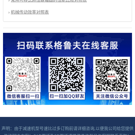
机械传动效率对照表
声明：由于减速机型号速比过多订购前请详细咨询,以便我公司给您提供