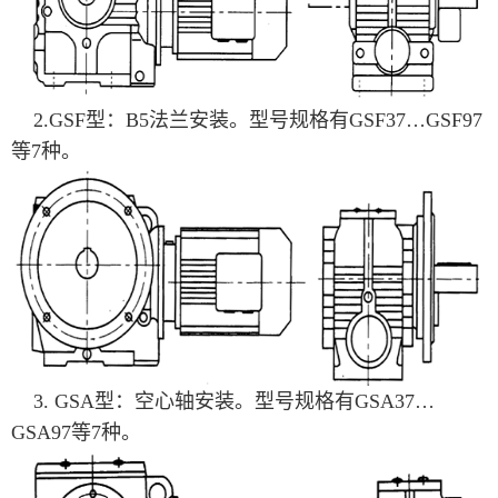
2.GSF型：B5法兰安装。型号规格有GSF37…GSF97
等7种。
3. GSA型：空心轴安装。型号规格有GSA37…
GSA97等7种。