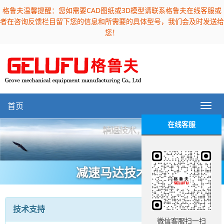
格鲁夫温馨提醒：您如需要CAD图纸或3D模型请联系格鲁夫在线客服或
者在咨询反馈栏目留下您的信息和所需要的具体型号，我们会及时发送给
您！
首页
在线客服
减速马达技术
技术支持
微信客服扫一扫