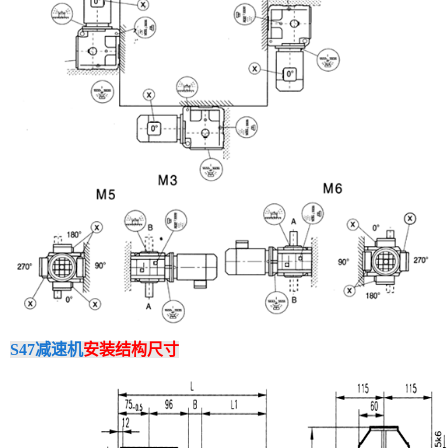
S47减速机
安装结构尺寸