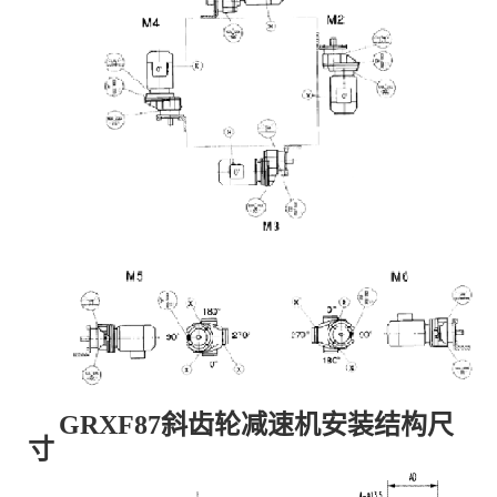
GRXF87斜齿轮减速机安装结构尺
寸