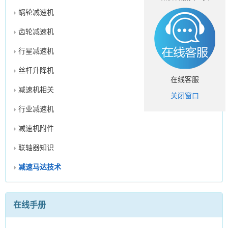
蜗轮减速机
齿轮减速机
行星减速机
丝杆升降机
在线客服
减速机相关
关闭窗口
行业减速机
减速机附件
联轴器知识
减速马达技术
在线手册