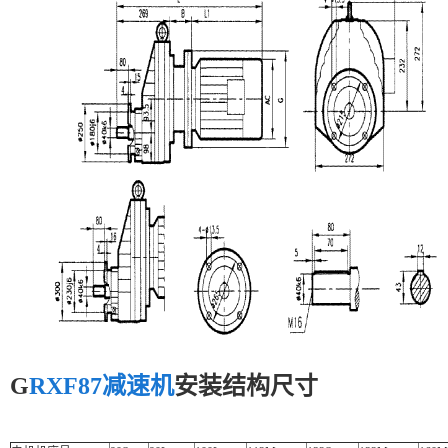
G
RXF87减速机
安装结构尺寸