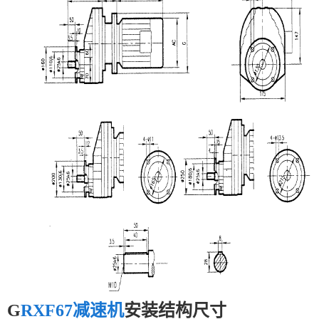
G
RXF67减速机
安装结构尺寸