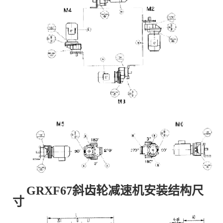
GRXF67斜齿轮减速机安装结构尺
寸