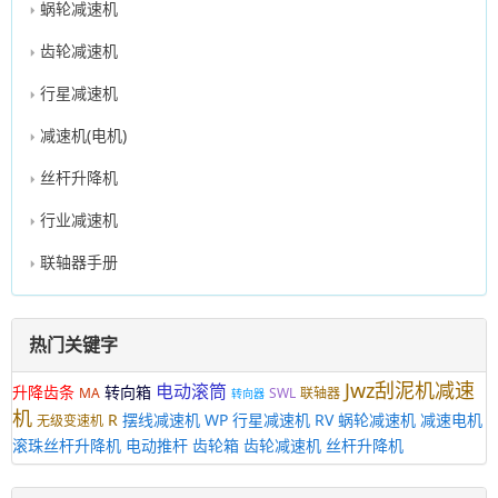
蜗轮减速机
齿轮减速机
行星减速机
减速机(电机)
丝杆升降机
行业减速机
联轴器手册
热门关键字
Jwz刮泥机减速
电动滚筒
升降齿条
转向箱
MA
SWL
联轴器
转向器
机
R
摆线减速机
WP
行星减速机
RV
蜗轮减速机
减速电机
无级变速机
滚珠丝杆升降机
电动推杆
齿轮箱
齿轮减速机
丝杆升降机