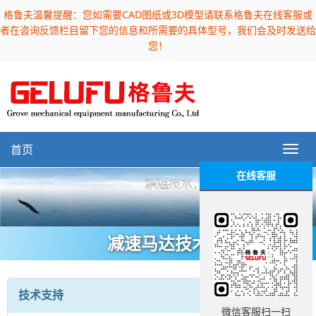
格鲁夫温馨提醒：您如需要CAD图纸或3D模型请联系格鲁夫在线客服或
者在咨询反馈栏目留下您的信息和所需要的具体型号，我们会及时发送给
您！
首页
在线客服
减速马达技术
技术支持
微信客服扫一扫