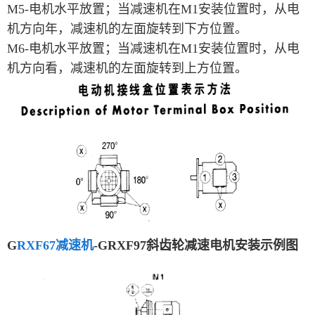
M5-电机水平放置；当减速机在M1安装位置时，从电
机方向年，减速机的左面旋转到下方位置。
M6-电机水平放置；当减速机在M1安装位置时，从电
机方向看，减速机的左面旋转到上方位置。
G
RXF67减速机
-GRXF97斜齿轮减速电机安装示例图