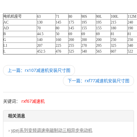
电机机座号
63
71
80
90S
90L
100L
112M
AC
130
145
175
195
195
215
240
AD
70
80
145
155
155
180
190
B
44.5
50
69
69
69
81
81
G
140
160
200
200
200
250
250
L1
207
225
255
270
295
325
340
L
452.5
476
525
540
565
607
522
上一篇：rx107减速机安装尺寸图
下一篇：rxf77减速机安装尺寸图
关键词：
rxf67减速机
相关消息
ypej系列变频调速电磁制动三相异步电动机