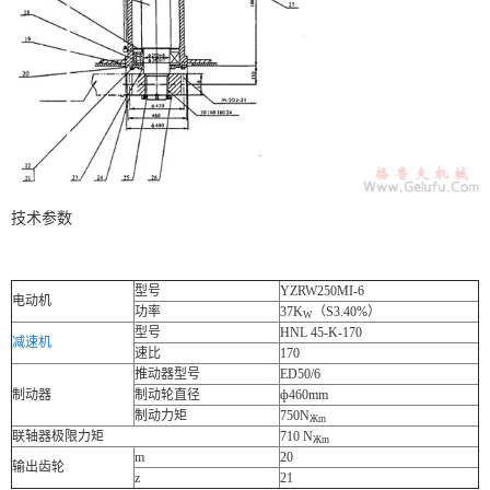
技术参数
型号
YZRW250MI-6
电动机
功率
37K
（S3.40%）
W
型号
HNL 45-K-170
减速机
速比
170
推动器型号
ED50/6
制动器
制动轮直径
ф460mm
制动力矩
750N
Жm
联轴器极限力矩
710 N
Жm
m
20
输出齿轮
z
21