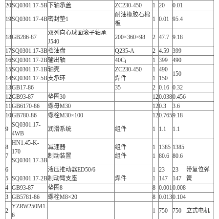
20
SQ0301.17-5B
下轴承盖
ZC230-450
1
20
0.01
耐油橡胶石棉
19
SQ0301.17-4B
密封垫1
1
0.01
95.4
板
双列向心球面滚子轴承
18
GB286-87
200×360×98
2
47.7
9.18
J540
17
SQ0301.17-3B
挡油盘
Q235-A
2
4.59
399
16
SQ0301.17-2B
输出轴
40C
1
399
490
I
15
SQ0301.17-1B
轴壳
ZC230-450
1
490
150
14
SQ0301.17-5B
支承环
焊件
1
150
13
GB17-86
35
2
0.16
0.32
12
GB93-87
垫圈30
12
0.038
0.456
11
GB6170-86
螺母M30
12
0.3
3.6
10
GB780-86
螺栓M30×100
12
0.765
9.18
SQ0301.17-
9
润滑系统
组件
1
1.1
1.1
4WB
HN1.45-K-
8
减速器
组件
1
1385
1385
170
7
制动装置
组件
1
80.6
80.6
SQ0301.17-3B
6
液压推动器ED50/6
1
23
23
带复位弹
5
SQ0301.17-2B
制动臂支座
焊件
1
147
147
簧
4
GB93-87
垫圈8
8
0.001
0.008
3
GB5781-86
螺栓M8×20
8
0.013
0.104
YZRW250M1-
2
1
750
750
立式电机
6