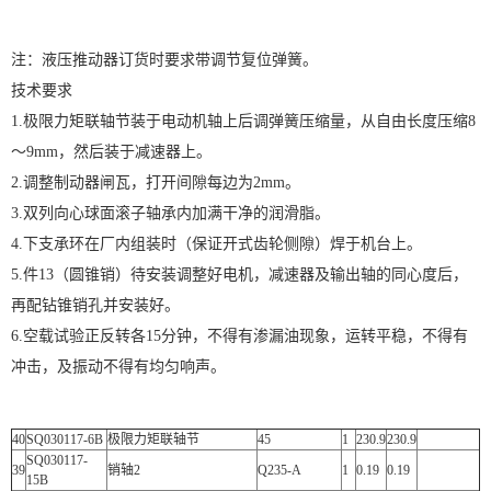
注：液压推动器订货时要求带调节复位弹簧。
技术要求
1.极限力矩联轴节装于电动机轴上后调弹簧压缩量，从自由长度压缩8
～9mm，然后装于减速器上。
2.调整制动器闸瓦，打开间隙每边为2mm。
3.双列向心球面滚子轴承内加满干净的润滑脂。
4.下支承环在厂内组装时（保证开式齿轮侧隙）焊于机台上。
5.件13（圆锥销）待安装调整好电机，减速器及输出轴的同心度后，
再配钻锥销孔并安装好。
6.空载试验正反转各15分钟，不得有渗漏油现象，运转平稳，不得有
冲击，及振动不得有均匀响声。
40
SQ030117-6B
极限力矩联轴节
45
1
230.9
230.9
SQ030117-
39
销轴2
Q235-A
1
0.19
0.19
15B