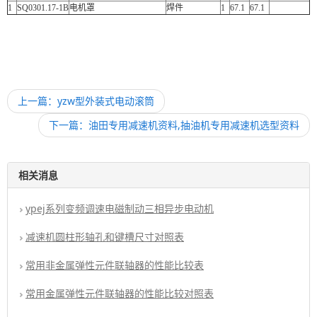
1
SQ0301.17-1B
电机罩
焊件
1
67.1
67.1
上一篇：yzw型外装式电动滚筒
下一篇：油田专用减速机资料,抽油机专用减速机选型资料
相关消息
ypej系列变频调速电磁制动三相异步电动机
减速机圆柱形轴孔和键槽尺寸对照表
常用非金属弹性元件联轴器的性能比较表
常用金属弹性元件联轴器的性能比较对照表