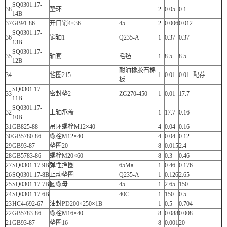
SQ0301.17-
38
垫环
2
0.05
0.1
14B
37
GB91-86
开口销4×36
45
2
0.006
0.012
SQ0301.17-
36
销轴1
Q235-A
1
0.37
0.37
13B
SQ0301.17-
35
轴套
毛毡
1
8.5
8.5
12B
耐油橡胶石棉
34
毡圈215
1
0.01
0.01
配荐
板
SQ0301.17-
33
密封垫2
ZG270-450
1
0.01
17.7
11B
SQ0301.17-
32
上轴承盖
1
17.7
0.16
10B
31
GB825-88
吊环螺栓M12×40
4
0.04
0.16
30
GB5780-86
螺栓M12×40
4
0.04
0.12
29
GB93-87
垫圈20
8
0.015
2.4
28
GB5783-86
螺栓M20×60
8
0.3
0.46
27
SQ0301.17-9B
弹性挡圈
65Ma
1
0.46
0.176
26
SQ0301.17-8B
止动垫圈
Q235-A
1
0.126
2.65
25
SQ0301.17-7B
圆螺母
45
1
2.65
150
24
SQ0301.17-6B
40C
1
150
0.5
I
23
HC4-692-67
油封PD200×250×1B
1
0.5
0.704
22
GB5783-86
螺栓M16×40
8
0.088
0.008
21
GB93-87
垫圈16
8
0.001
20