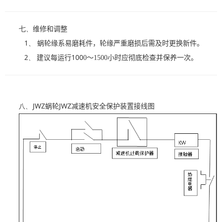
七、
维修和调整
1、
蜗轮缘系易
磨耗件，轮缘严重磨损后需及时更换新件。
100
2、
建议每运行
0
～
1500
小时应彻底检查并保养一次。
JWZ
JWZ
八、
蜗轮
减速
机安全
保护装置接线图