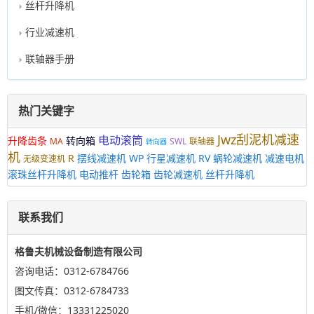
丝杆升降机
行业减速机
联轴器手册
热门关键字
Jwz刮泥机减速
电动滚筒
升降齿条
转向箱
MA
SWL
联轴器
转向器
机
R
摆线减速机
WP
行星减速机
RV
蜗轮减速机
减速电机
无级变速机
滚珠丝杆升降机
电动推杆
齿轮箱
齿轮减速机
丝杆升降机
联系我们
格鲁夫机械设备制造有限公司
咨询电话：0312-6784766
图文传真：0312-6784733
手机/微信：13331225020