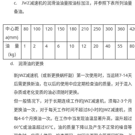
c.
JWZ
减速机的润滑油油量按油标加注，并参照下表所列油量
备油。
80
100
120
150
180
210
250
300
360
42
中心距
a(mm)
1
2
4
6
10
12
20
40
55
80
油量
kg
（
）
d.
润滑油的更换
JWZ
7-14
新
减速机（或新更换蜗杆副）第一次使用时，当运转
天
后需
更换新油，在以后的使用中应定期检查油的质量，对于混入
杂质或老化变质的
油必须
随时更换。
JWZ
2-3
但一般情况下，对于长期连续工作的
减速机，
须每
个月
8
JWZ
更换油一次，对于每天工作时间不超过
小时的
减速机，
须
4-6
每
个月换油一次。在工作中当发现油
温显著
升高，温升超过
6
0
℃或油温超过
85
℃，油的质量下降以及产生不正常的噪音等