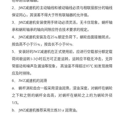
他非刚性联轴器。
2、
JWZ
减速机的主动轴线和被动轴线必须与相联接部分的轴线
保证同心，其误差不得大于所有联轴器的允许值。
3、
JWZ
减速机安装使用手转动必须灵活，无卡住现象，蜗杆轴
承和蜗轮轴承的轴向间隙应符合技术要求的规定。
4、
JWZ
2
减速机安装及在
5
﹪额定负荷下，蜗轮齿面接触斑点，
按齿高不小于
55
﹪，按齿长不小于
60
﹪
.
5、
安装好的
JWZ
减速机在正式使用前，应进行空载部分额定载
荷间歇运转
1-3
小时后方可正是运转，运转应平稳无冲击，无异
常振动和噪声及漏油等现象，
高油
温不得超过
85
℃
.
如发现故障
应及时排除。
6、
JWZ
减速机的润滑
a.
蜗杆涡轮
齿合一般采用浸
油润滑，浸油深度，对蜗杆在蜗轮
之下和之侧的
蜗杆
全齿高，对蜗杆在蜗轮之上的为蜗轮外径
1/3
。
b.
JWZ
3
减速机推荐采用兰炼
3
﹟润滑油。