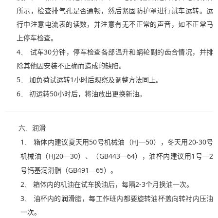
所示，检查排气孔是否通畅，然后紧固防护罩进行试车运转。运
行中注意电流表的读数，并注意有无不正常的声音，如不正常马
上停车检查。
4、
30
试车
分钟，停车检查各部温升和
蜗轮副的齿合
情况，并排
除其他因安装不正确而造成的缺陷。
5、
1
加负荷试运转
小时后观察及调整方法同上。
6、
50
初运转
小时后，将油放出更换新油。
六、
润滑
1、
50
HJ
50
20-30
箱体内建议夏天用
号机械油（
—
），冬天用
号
HJ20
30
GB443
64
1
2
机械油（
—
）、（
—
），油杯内建议用
号—
GB491
65
号钙基润滑脂（
—
）。
2、
2-3
箱体内的机油在试车换油后，每隔
个月换油一次。
3、
油杯内的润滑脂，每工作班内都要旋转油杯盖
向转衬内压
油
一次。