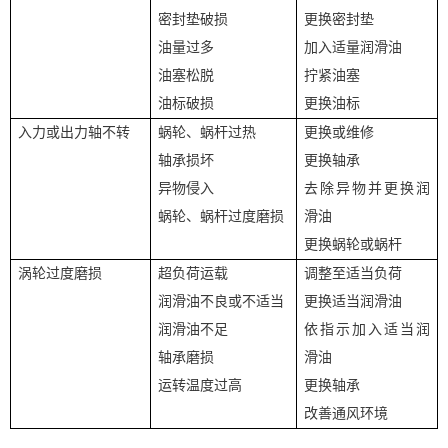
密封垫破损
更换密封垫
油量过多
加入适量润滑油
油塞松脱
拧紧油塞
油标破损
更换油标
入力或
出力轴不转
蜗轮、蜗杆过热
更换或维修
轴承损坏
更换轴承
异物侵入
去除异物并更换润
蜗轮、蜗杆过度磨损
滑油
更换蜗轮或蜗杆
涡轮过度磨损
超负荷运载
调整至适当负荷
润滑油不良或不适当
更换适当润滑油
润滑油不足
依指示加入适当润
轴承磨损
滑油
运转温度过高
更换轴承
改善通风环境