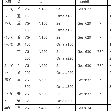
82
Mobil
温度
荷
-3
VG-
N100
Sell
Gear627
5
普
0
℃
100
Omala100
通
～
VG-
N150
Sell
Gear629
7
15
℃
重
150
Omala150
-15
VG-
N150
Sell
Gear629
7
普
℃
150
Omala150
通
～
5
℃
VG-
N220
Sell
Gear630
7EP
重
220
Omala220
5
VG-
N220
Sell
Gear630
7EP
普
℃
220
Omala220
通
～
VG-
N320
Sell
Gear632
6
25
℃
重
320
Omala320
25
VG-
N320
Sell
Gear632
6
普
℃
320
Omala320
通
～
VG-
N460
Sell
Gear634
8
40
℃
重