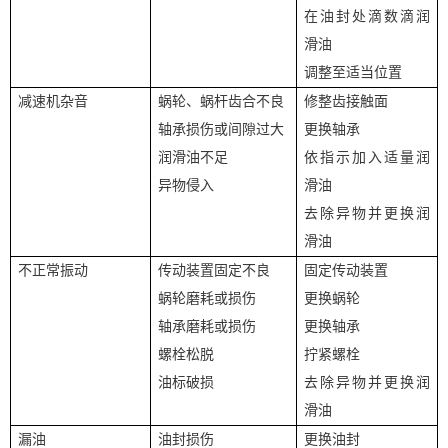
在油封处滴数滴润
滑油
调整至适当位置
减速机杂音
蜗轮、
蜗杆齿合不良
修整
齿
接触面
轴承损伤或间隙过大
更换轴承
润滑油不足
依指示加入适量润
异物侵入
滑油
去除异物并更换润
滑油
不正常振动
传动装置固定不良
固定传动装置
蜗轮磨耗或损伤
更换蜗轮
轴承磨耗或损伤
更换轴承
螺栓松脱
拧紧螺栓
油标破损
去除异物并更换润
滑油
漏油
油封损伤
更换油封