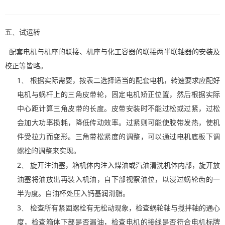
五、
试运转
配套电机与机座的联接、机座与化工容器的联接两半联轴器的安装及
校正等皆略。
1、
根据实际需要，按表二选择适当的配套电机，转速要求应配好
电机与蜗杆上的三角皮带轮，固定电机矫正位置，然后根据实际
中心距计算三角皮带的长度。皮带安装时不能过松或过紧，过松
会加大功率损耗，降低传动效率。过紧则可能使胶带发热，使机
件受拉力而变形。三角带松紧度的调整，可以通过电机底板下调
螺栓的调整来实现。
2、
旋开注油塞，箱机体内注入煤油或汽油清洗机体内部，
旋开放
油塞
将油放出再装入机油，自下部视察油位，以浸过蜗轮齿的一
半为度。自
油杯处压入
钙基润滑脂。
3、
检查所有紧固螺栓有无松动现象，检查蜗轮轴与搅拌轴的通心
度，检查箱体下部是否漏油，检查电机的接线是否符合电机标牌