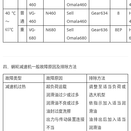
460
Omala460
40
VG-
N460
Sell
Gear634
8
普
℃
460
Omala460
通
～
VG-
N680
Sell
Gear636
8EP
65
℃
重
680
Omala680
四、
蜗轮减速机一般故障原因及排除方法
故障类型
故障原因
排除方法
减速机过热
超负荷运载
调整至适当负荷或
润滑油过少或过多
选大机型
润滑油不良或过多
依指示加入适当润
油封过度洗擦
滑油
出力与传动装置连接
油排出后加入适当
不当
润滑油