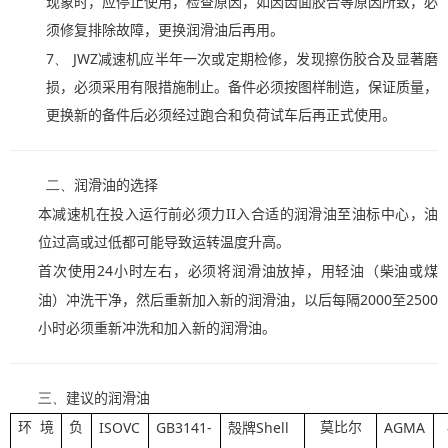
现象时，应停止使用，检查原因，如因齿面胶合等原因所致，必
须修复排除故障，更换润滑油后再用。
7、
JWZ
减速机应半年一次或定期检修，发现擦伤胶合及显著磨
损，必须采用有限措施制止。备件必须按图样制造，保证质量，
更换新的备件后必须经过跑合和负荷试车后再正式使用。
二、
润滑油的选择
II
本减速机在投入运行前必须力
入合适的润滑油至油标中心，油
位过高或过低都可能导致运转温度升高。
24
首次使用
小时左右，必须将润滑油放掉，用轻油（柴油或煤
2000
2500
油）冲洗干净，然后重新加入新的润滑油，以后每隔
至
小时必须重新冲洗和加入新的润滑油。
三、
建议的润滑油
ISOVC
GB3141-
Shell
AGMA
环境
负
莫比尔
殻
牌