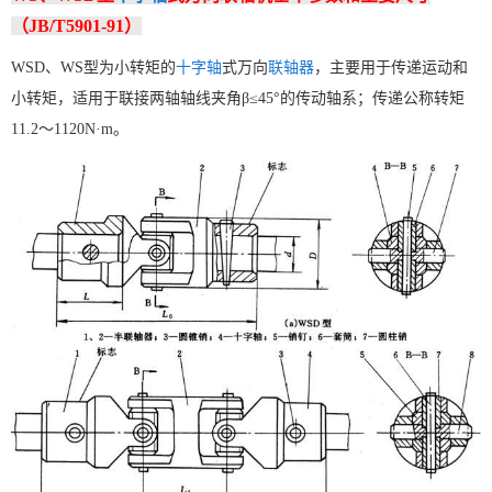
（JB/T5901-91）
WSD、WS型为小转矩的
十字轴
式万向
联轴器
，主要用于传递运动和
小转矩，适用于联接两轴轴线夹角β≤45°的传动轴系；传递公称转矩
11.2～1120N·m。