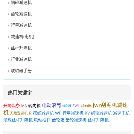
蜗轮减速机
齿轮减速机
行星减速机
减速机(电机)
丝杆升降机
行业减速机
联轴器手册
热门关键字
Jwz刮泥机减速
电动滚筒
升降齿条
转向箱
MA
SWL
联轴器
转向器
机
R
摆线减速机
WP
行星减速机
RV
蜗轮减速机
减速电机
无级变速机
滚珠丝杆升降机
电动推杆
齿轮箱
齿轮减速机
丝杆升降机