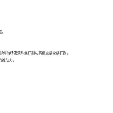
置。
部件为精密滚珠丝杆副与高精度蜗轮蜗杆副。
的推动力。