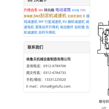
电动滚筒
升降齿条
转向箱
MA
SWL
转向器
Jwz刮泥机减速机
R
摆
联轴器
无级变速机
线减速机
WP
行星减速机
RV
蜗轮减速机
减
速电机
滚珠丝杆升降机
电动推杆
齿轮箱
齿
轮减速机
丝杆升降机
联系我们
格鲁夫机械设备制造有限公司
咨询电话：0312-6784766
图文传真：0312-6784733
手机/微信：13331225020
E-mail：china@gelufu.com
螺母转
US：