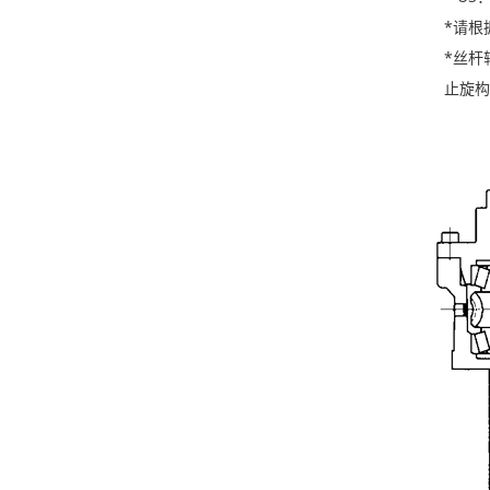
*请根据
*丝杆轴
止旋构造