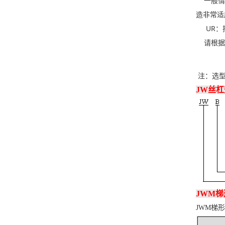
一般情况
造非常适
UR：
请根据载
注：选型
JW丝
JWM梯
JWM梯形