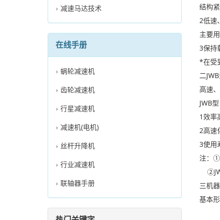
结构紧
减速马达技术
2低速
主要用
在线手册
3保持载
*在受到
蜗轮减速机
二JWB
高速、
齿轮减速机
JWB型
行星减速机
1效率高
减速机(电机)
2高速化
3使用寿
丝杆升降机
注：①本
行业减速机
②JW
联轴器手册
三机器
基本形式
热门关键字