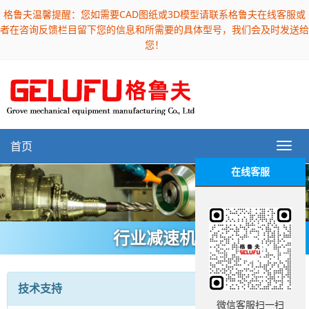
格鲁夫温馨提醒：您如需要CAD图纸或3D模型请联系格鲁夫在线客服或
者在咨询反馈栏目留下您的信息和所需要的具体型号，我们会及时发送给
您！
首页
在线客服
行业减速机
技术支持
微信客服扫一扫