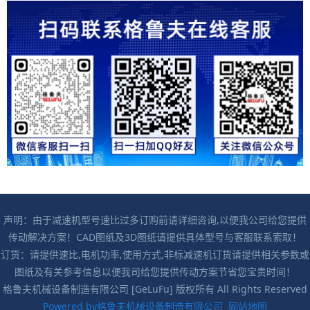
声明：由于减速机型号速比过多订购前请详细咨询,以便我公司给您提供
传动解决方案！CAD图纸及3D图纸请提供具体型号与客服联系索取！
订货：请提供速比,电机功率,使用方式,非标减速机订货请提供相关参数或
图纸及有关参考信息以便我司给您提供传动方案节省您宝贵时间！
格鲁夫机械设备制造有限公司 [GeLuFu] 版权所有 All Rights Reserved
Powered by格鲁夫机械设备制造有限公司
网站地图