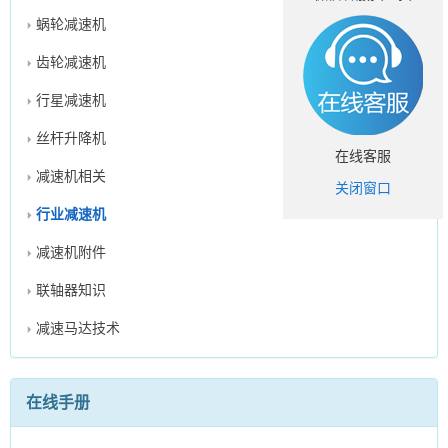
蜗轮减速机
齿轮减速机
行星减速机
丝杆升降机
在线客服
减速机相关
关闭窗口
行业减速机
减速机附件
联轴器知识
减速马达技术
在线手册