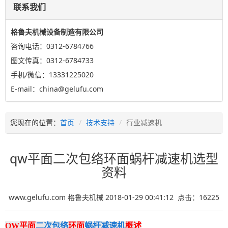
联系我们
格鲁夫机械设备制造有限公司
咨询电话：0312-6784766
图文传真：0312-6784733
手机/微信：13331225020
E-mail：china@gelufu.com
您现在的位置：
首页
技术支持
行业减速机
qw平面二次包络环面蜗杆减速机选型
资料
www.gelufu.com 格鲁夫机械 2018-01-29 00:41:12 点击：
16225
QW平面
二次包络
环面
蜗杆减速机
概述