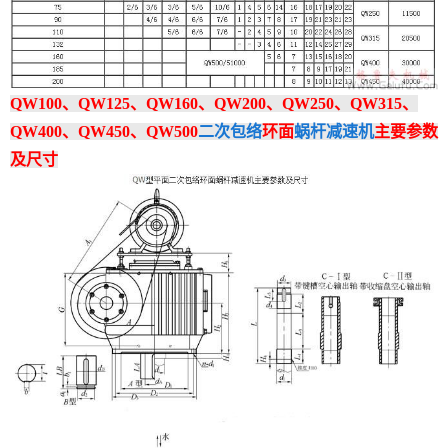
QW100、QW125、QW160、QW200、QW250、QW315、
QW400、QW450、QW500
二次包络
环面
蜗杆减速机
主要参数
及尺寸