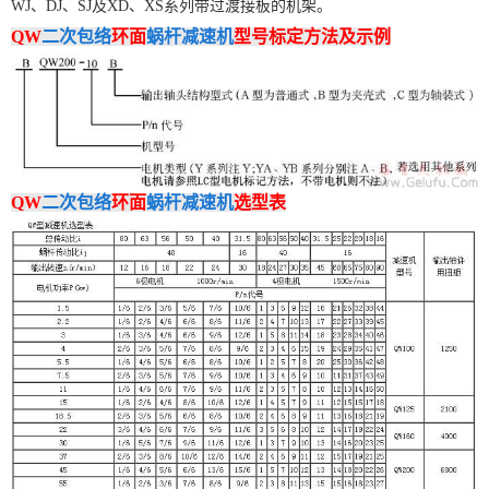
WJ、DJ、SJ及XD、XS系列带过渡接板的机架。
QW
二次包络
环面
蜗杆减速机
型号标定方法及示例
QW
二次包络
环面
蜗杆减速机
选型表