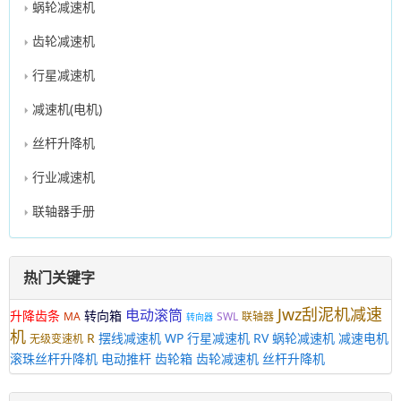
蜗轮减速机
齿轮减速机
行星减速机
减速机(电机)
丝杆升降机
行业减速机
联轴器手册
热门关键字
Jwz刮泥机减速
电动滚筒
升降齿条
转向箱
MA
SWL
联轴器
转向器
机
R
摆线减速机
WP
行星减速机
RV
蜗轮减速机
减速电机
无级变速机
滚珠丝杆升降机
电动推杆
齿轮箱
齿轮减速机
丝杆升降机