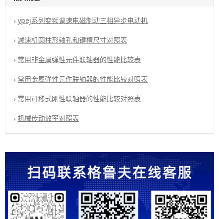
ypej系列变频调速电磁制动三相异步电动机
减速机圆柱形轴孔和键槽尺寸对照表
常用非金属弹性元件联轴器的性能比较表
常用金属弹性元件联轴器的性能比较对照表
常用可移式刚性联轴器的性能比较对照表
机械传动效率对照表