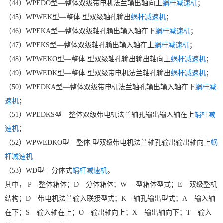
（44）WPEDO型—整体双级带电机法兰输出轴向上
蜗杆减速机
；
（45）WPWEK型—整体 型双级轴孔输出
蜗杆减速机
；
（46）WPEKA型—整体双级轴孔输出输入轴在下
蜗杆减速机
；
（47）WPEKS型—整体双级轴孔输出输入轴在上
蜗杆减速机
；
（48）WPWEKO型—整体 型双级轴孔输出输出轴向上
蜗杆减速机
；
（49）WPWEDK型—整体 型双级带电机法兰轴孔输出
蜗杆减速机
；
（50）WPEDKA型—整体双级带电机法兰轴孔输出输入轴在下
蜗杆减
速机
；
（51）WPEDKS型—整体双级带电机法兰轴孔输出输入轴在上
蜗杆减
速机
；
（52）WPWEDKO型—整体 型双级带电机法兰轴孔输出输出轴向上
蜗
杆减速机
（53）WD型—分体式
蜗杆减速机
。
其中， P—整体箱体；D—分体箱体；W— 型箱体型式；E—双级整机
结构；D—带电机法兰输入联接型式；K—轴孔输出型式；A—输入轴
在下；S—输入轴在上；O—输出轴向上；X—输出轴向下；T—输入