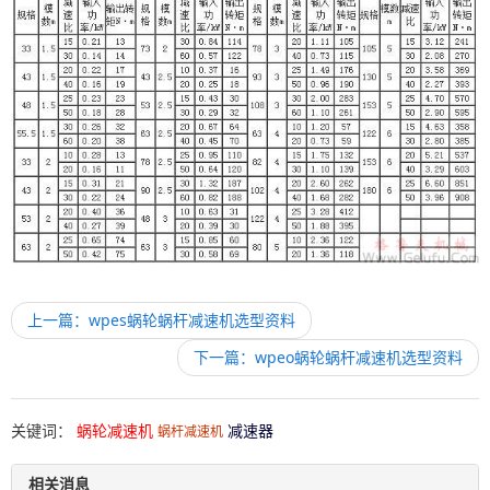
上一篇：wpes蜗轮蜗杆减速机选型资料
下一篇：wpeo蜗轮蜗杆减速机选型资料
关键词：
蜗轮减速机
减速器
蜗杆减速机
相关消息