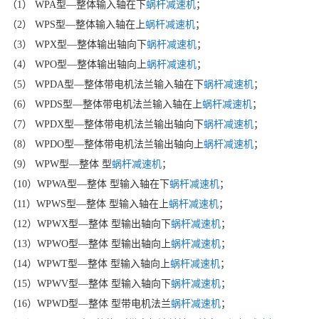
（1） WPA型—整体输入轴在下
蜗杆减速机
；
（2） WPS型—整体输入轴在上
蜗杆减速机
；
（3） WPX型—整体输出轴向下
蜗杆减速机
；
（4） WPO型—整体输出轴向上
蜗杆减速机
；
（5） WPDA型—整体带电机法兰输入轴在下
蜗杆减速机
；
（6） WPDS型—整体带电机法兰输入轴在上
蜗杆减速机
；
（7） WPDX型—整体带电机法兰输出轴向下
蜗杆减速机
；
（8） WPDO型—整体带电机法兰输出轴向上
蜗杆减速机
；
（9） WPW型—整体 型
蜗杆减速机
；
（10）WPWA型—整体 型输入轴在下
蜗杆减速机
；
（11）WPWS型—整体 型输入轴在上
蜗杆减速机
；
（12）WPWX型—整体 型输出轴向下
蜗杆减速机
；
（13）WPWO型—整体 型输出轴向上
蜗杆减速机
；
（14）WPWT型—整体 型输入轴向上
蜗杆减速机
；
（15）WPWV型—整体 型输入轴向下
蜗杆减速机
；
（16）WPWD型—整体 型带电机法兰
蜗杆减速机
；