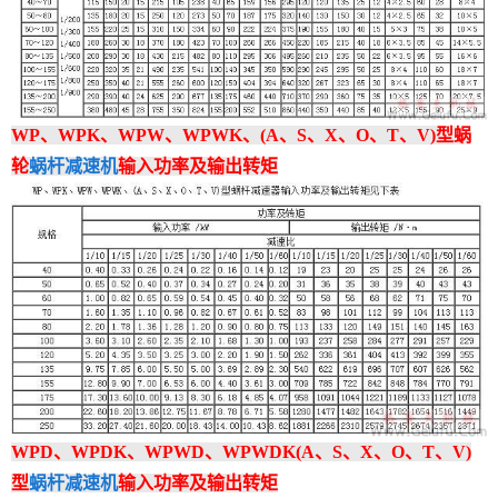
WP、WPK、WPW、WPWK、(A、S、X、O、T、V)型蜗
轮
蜗杆减速机
输入功率及输出转矩
WPD、WPDK、WPWD、WPWDK(A、S、X、O、T、V)
型
蜗杆减速机
输入功率及输出转矩