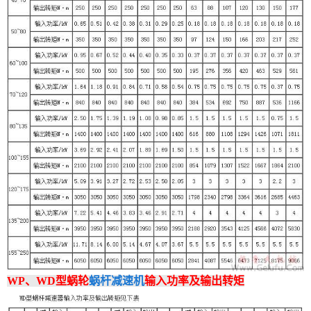
WP、WD型蜗轮
蜗杆减速机
输入功率及输出转矩