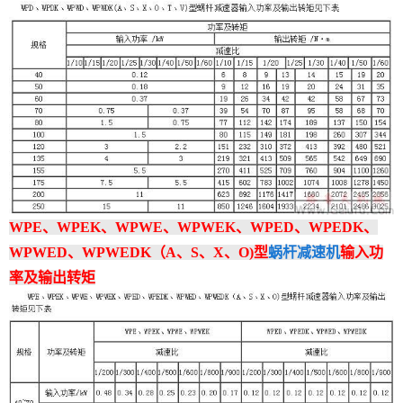
WPE、WPEK、WPWE、WPWEK、WPED、WPEDK、
WPWED、WPWEDK（A、S、X、O)型
蜗杆减速机
输入功
率及输出转矩