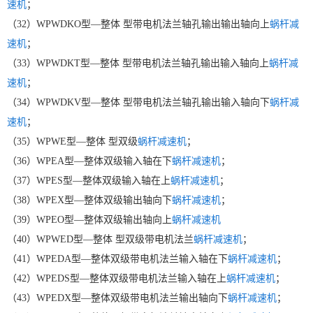
速机
；
（32）WPWDKO型—整体 型带电机法兰轴孔输出输出轴向上
蜗杆减
速机
；
（33）WPWDKT型—整体 型带电机法兰轴孔输出输入轴向上
蜗杆减
速机
；
（34）WPWDKV型—整体 型带电机法兰轴孔输出输入轴向下
蜗杆减
速机
；
（35）WPWE型—整体 型双级
蜗杆减速机
；
（36）WPEA型—整体双级输入轴在下
蜗杆减速机
；
（37）WPES型—整体双级输入轴在上
蜗杆减速机
；
（38）WPEX型—整体双级输出轴向下
蜗杆减速机
；
（39）WPEO型—整体双级输出轴向上
蜗杆减速机
（40）WPWED型—整体 型双级带电机法兰
蜗杆减速机
；
（41）WPEDA型—整体双级带电机法兰输入轴在下
蜗杆减速机
；
（42）WPEDS型—整体双级带电机法兰输入轴在上
蜗杆减速机
；
（43）WPEDX型—整体双级带电机法兰输出轴向下
蜗杆减速机
；