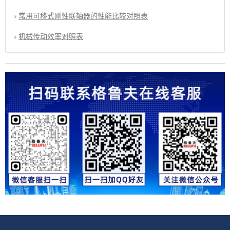
常用可移式刚性联轴器的性能比较对照表
机械传动效率对照表