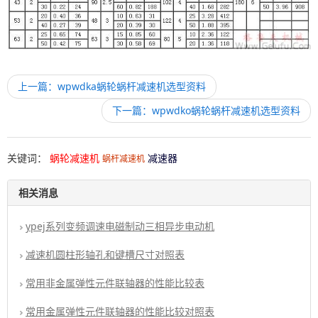
上一篇：wpwdka蜗轮蜗杆减速机选型资料
下一篇：wpwdko蜗轮蜗杆减速机选型资料
关键词：
蜗轮减速机
减速器
蜗杆减速机
相关消息
ypej系列变频调速电磁制动三相异步电动机
减速机圆柱形轴孔和键槽尺寸对照表
常用非金属弹性元件联轴器的性能比较表
常用金属弹性元件联轴器的性能比较对照表