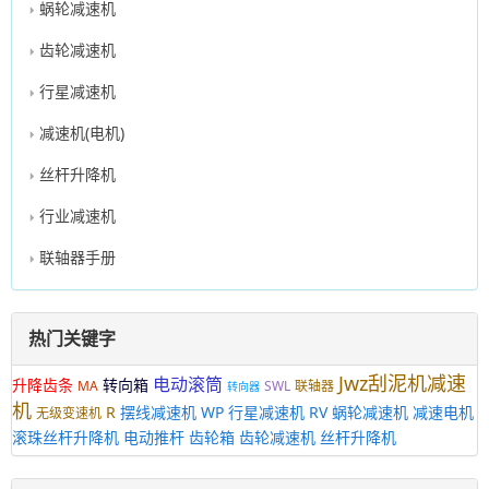
蜗轮减速机
齿轮减速机
行星减速机
减速机(电机)
丝杆升降机
行业减速机
联轴器手册
热门关键字
Jwz刮泥机减速
电动滚筒
升降齿条
转向箱
MA
SWL
联轴器
转向器
机
R
摆线减速机
WP
行星减速机
RV
蜗轮减速机
减速电机
无级变速机
滚珠丝杆升降机
电动推杆
齿轮箱
齿轮减速机
丝杆升降机