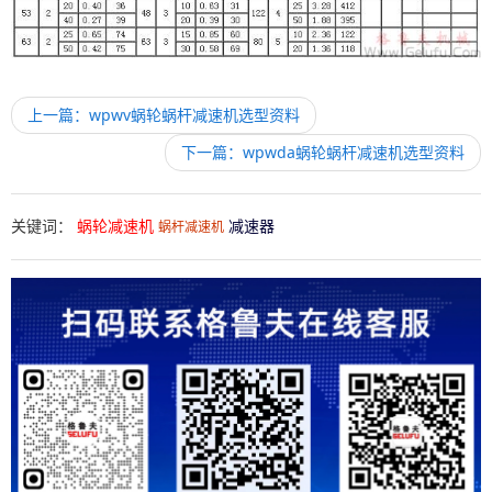
上一篇：wpwv蜗轮蜗杆减速机选型资料
下一篇：wpwda蜗轮蜗杆减速机选型资料
关键词：
蜗轮减速机
减速器
蜗杆减速机