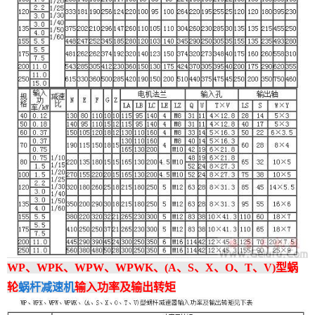
WP、WPK、WPW、WPWK、(A、S、X、O、T、V)型蜗
轮
蜗杆减速机
输入功率及输出转矩