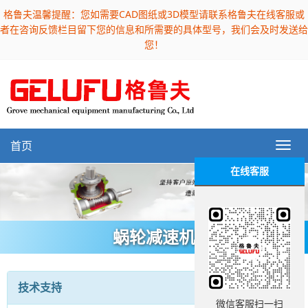
格鲁夫温馨提醒：您如需要CAD图纸或3D模型请联系格鲁夫在线客服或
者在咨询反馈栏目留下您的信息和所需要的具体型号，我们会及时发送给
您！
首页
在线客服
蜗轮减速机
技术支持
微信客服扫一扫