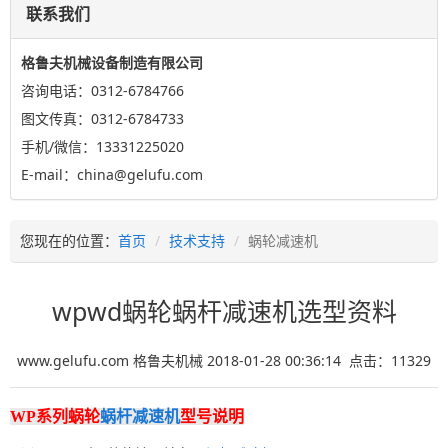
联系我们
格鲁夫机械设备制造有限公司
咨询电话：0312-6784766
图文传真：0312-6784733
手机/微信：13331225020
E-mail：china@gelufu.com
您现在的位置：
首页
技术支持
蜗轮减速机
wpwd蜗轮蜗杆减速机选型资料
www.gelufu.com 格鲁夫机械 2018-01-28 00:36:14 点击：
11329
WP系列蜗轮
蜗杆减速机
型号说明