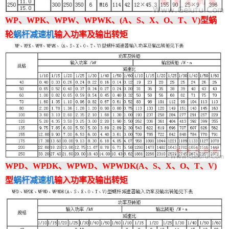
WP、WPK、WPW、WPWK、(A、S、X、O、T、V)型蜗
轮
蜗杆减速机
输入功率及输出转矩
WPD、WPDK、WPWD、WPWDK(A、S、X、O、T、V)
型
蜗杆减速机
输入功率及输出转矩