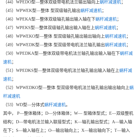
（44）WPEDO型—整体双级带电机法兰输出轴向上
蜗杆减速机
；
（45）WPWEK型—整体 型双级轴孔输出
蜗杆减速机
；
（46）WPEKA型—整体双级轴孔输出输入轴在下
蜗杆减速机
；
（47）WPEKS型—整体双级轴孔输出输入轴在上
蜗杆减速机
；
（48）WPWEKO型—整体 型双级轴孔输出输出轴向上
蜗杆减速机
；
（49）WPWEDK型—整体 型双级带电机法兰轴孔输出
蜗杆减速机
；
（50）WPEDKA型—整体双级带电机法兰轴孔输出输入轴在下
蜗杆减
速机
；
（51）WPEDKS型—整体双级带电机法兰轴孔输出输入轴在上
蜗杆减
速机
；
（52）WPWEDKO型—整体 型双级带电机法兰轴孔输出输出轴向上
蜗
杆减速机
（53）WD型—分体式
蜗杆减速机
。
其中， P—整体箱体；D—分体箱体；W— 型箱体型式；E—双级整机
结构；D—带电机法兰输入联接型式；K—轴孔输出型式；A—输入轴
在下；S—输入轴在上；O—输出轴向上；X—输出轴向下；T—输入