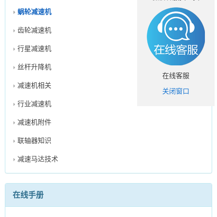
蜗轮减速机
齿轮减速机
行星减速机
丝杆升降机
在线客服
减速机相关
关闭窗口
行业减速机
减速机附件
联轴器知识
减速马达技术
在线手册