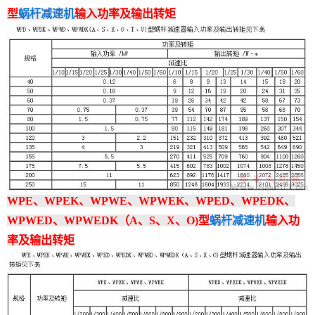
型
蜗杆减速机
输入功率及输出转矩
WPE、WPEK、WPWE、WPWEK、WPED、WPEDK、
WPWED、WPWEDK（A、S、X、O)型
蜗杆减速机
输入功
率及输出转矩