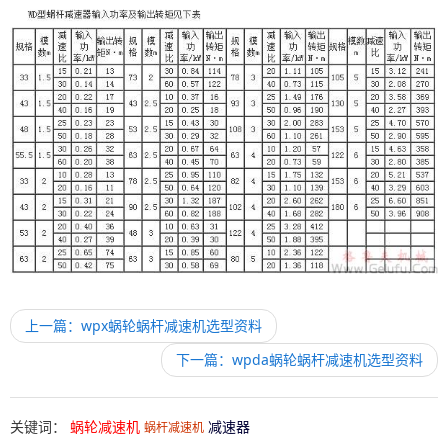
上一篇：wpx蜗轮蜗杆减速机选型资料
下一篇：wpda蜗轮蜗杆减速机选型资料
关键词：
蜗轮减速机
减速器
蜗杆减速机