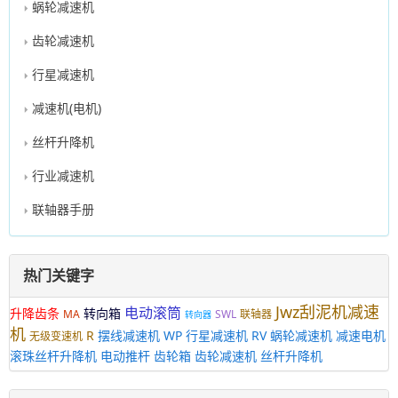
蜗轮减速机
齿轮减速机
行星减速机
减速机(电机)
丝杆升降机
行业减速机
联轴器手册
热门关键字
Jwz刮泥机减速
电动滚筒
升降齿条
转向箱
MA
SWL
联轴器
转向器
机
R
摆线减速机
WP
行星减速机
RV
蜗轮减速机
减速电机
无级变速机
滚珠丝杆升降机
电动推杆
齿轮箱
齿轮减速机
丝杆升降机