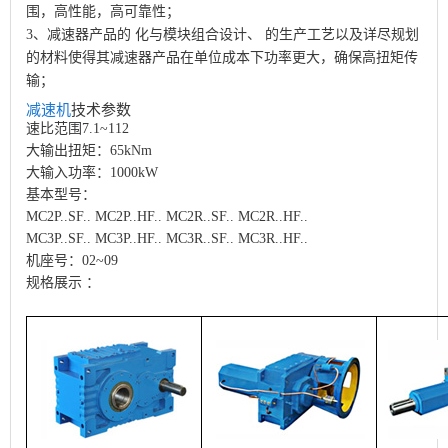
围，高性能，高可靠性；
3、减速器产品的 化与模块组合设计、 的生产工艺以及详尽规划
的材料使得其减速器产品在单位成本下功率更大，确保高扭矩传
输；
减速机
技术参数
速比范围7.1~112
大输出扭矩：65kNm
大输入功率：1000kW
基本型号：
MC2P..SF.. MC2P..HF.. MC2R..SF.. MC2R..HF..
MC3P..SF.. MC3P..HF.. MC3R..SF.. MC3R..HF..
机座号：02~09
规格展示 ：