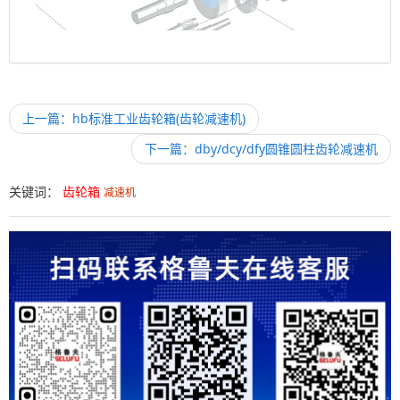
上一篇：hb标准工业齿轮箱(齿轮减速机)
下一篇：dby/dcy/dfy圆锥圆柱齿轮减速机
关键词：
齿轮箱
减速机