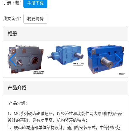
手册下载：
手册下载
我要询价：
我要询价
相册
产品介绍
产品介绍：
减速器
1、MC系列硬齿轮
，以经济性和功能性两大原则作为产品
设计的基础，具有功率高、机构紧凑的特点；
齿轮减速器
2、硬
单体结构设计，通用的安装形式，中等扭矩范