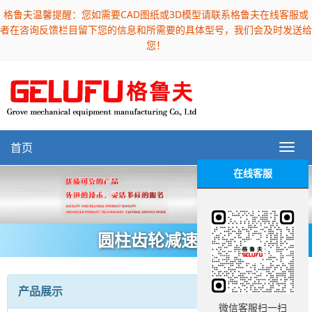
格鲁夫温馨提醒：您如需要CAD图纸或3D模型请联系格鲁夫在线客服或
者在咨询反馈栏目留下您的信息和所需要的具体型号，我们会及时发送给
您！
首页
在线客服
圆柱齿轮减速机
产品展示
微信客服扫一扫