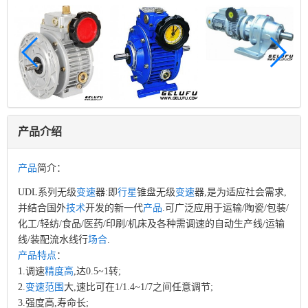
产品介绍
产品
简介：
无级
变速
器
UDL系列
:即
行星
锥盘无级
变速
器,是为适应社会需求,
并结合国外
技术
开发的新一代
产品
.可广泛应用于运输/陶瓷/包装/
化工/轻纺/食品/医药/印刷/机床及各种需调速的自动生产线/运输
线/装配流水线行
场合
.
产品
特点
：
1.调速
精度高
,达0.5~1转;
2.
变速
范围
大,速比可在1/1.4~1/7之间任意调节;
3.强度高,寿命长;