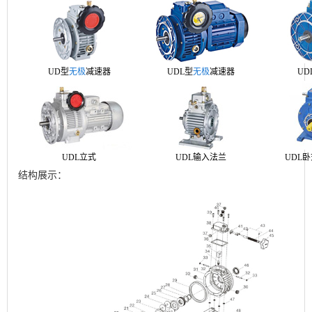
UD型
无极
减速器
UDL型
无极
减速器
UD
UDL立式
UDL输入法兰
UDL
结构展示：